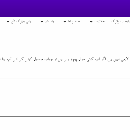
ہلژخمہ شوقبُونگ
حکایات
حمد و ثنا
بلتستان
بلتی زدرُونگ کُن
 لازمی نہیں ہے, اگر آپ کوئی سوال پوچھ رہے ہیں تو جواب موصول کرنے کے لئے آپ اپنا نام