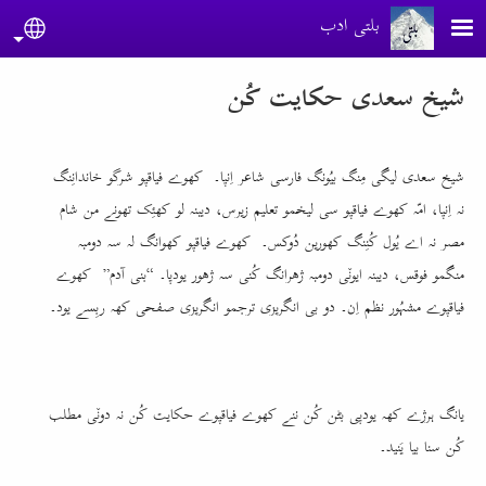
Skip to main conten
بلتی ادب
guage
شیخ سعدی حکایت کُن
شیخ سعدی لیگی مِنگ بیُونگ فارسی شاعر اِنپا۔ کھوے فیاقپو شرگو خاندانِنگ
نہ اِنپا، امّہ کھوے فیاقپو سی لیخمو تعلیم زیرس، دیبنہ لو کھئِک تھونے من شام
مصر نہ اے یُول کُنِنگ کھورین دُوکس۔ کھوے فیاقپو کھوانگ لہ سہ دومبہ
منگمو فوقس، دیبنہ ایوݩی دومبہ ژھرانگ کُنی سہ ژھور یودپا۔ “بنی آدم” کھوے
فیاقپوے مشہُور نظم اِن۔ دو بی انگریزی ترجمو انگریزی صفحی کھہ ربِسے یود۔
یانگ ہرژے کھہ یودپی بٹن کُن ننے کھوے فیاقپوے حکایت کُن نہ دوݩی مطلب
کُن سنا بیا یَنید۔